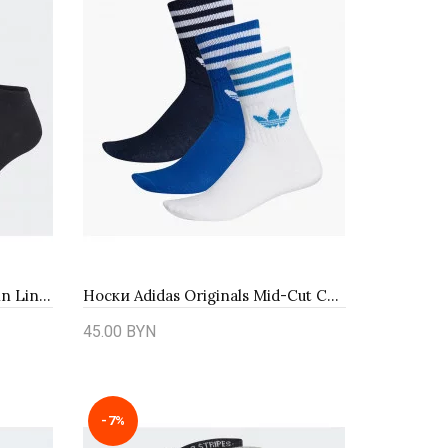
Носки adidas Sportswear Thin Linear Low-Cut 3-Pairs IC1299 - черные
Носки Adidas Originals Mid-Cut Crew 3Pack ED9395
45.00 BYN
Купить
-7%