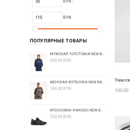
39-42
BYN -
41-46
43-46
BYN
ПОПУЛЯРНЫЕ ТОВАРЫ
МУЖСКАЯ ТОЛСТОВКА NEW BALANCE TRACKSIDE MT62W318NNY - ТЕМНО-СИНЯЯ
300.00 BYN
ЖЕНСКАЯ ФУТБОЛКА NEW BALANCE TRACKSIDE WT6297MKBLK - КОРИЧНЕВАЯ
180.00 BYN
100.00 
Купи
КРОССОВКИ УНИСЕКС NEW BALANCE ML408BB - ЧЕРНЫЕ
350.00 BYN