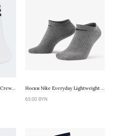
Носки Adidas Originals Solid Crew 3Pack S21489
Носки Nike Everyday Lightweight SX7678-964 - мультиколор
65.00 BYN
Купить