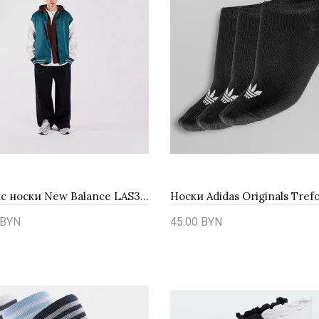
Унисекс носки New Balance LAS35210AS1 - мультиколор
BYN
45.00 BYN
ть
Купить