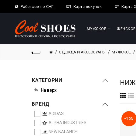
Работаем по СНГ
Карта покупок
Карта Х
МУЖСКОЕ
ЖЕНСКОЕ
OUTLET
ОДЕЖДА И АКСЕССУАРЫ
МУЖСКОЕ
КАТЕГОРИИ
НИЖН
На верх
БРЕНД
ADIDAS
-10%
ALPHA INDUSTRIES