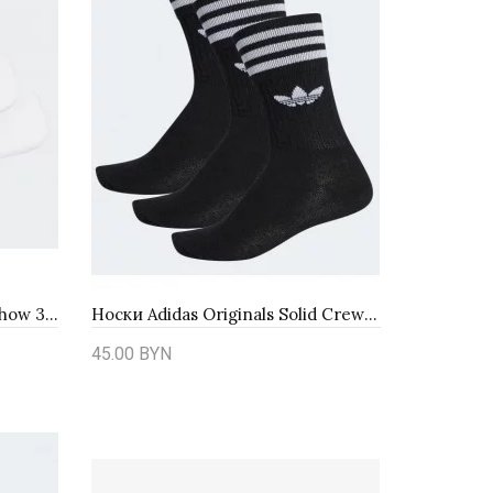
Носки Adidas Originals No-Show 3Pack FM0676
Носки Adidas Originals Solid Crew 3Pack S21490
45.00 BYN
Купить