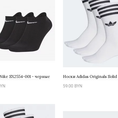
ike SX2554-001 - черные
YN
59.00 BYN
ть
Купить