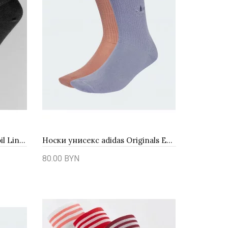
Носки Adidas Originals Trefoil Liner 3Pack S20274
Носки унисекс adidas Originals Everyday Icons Crew 2 Packs JW8001 - многоцветные
80.00 BYN
Купить