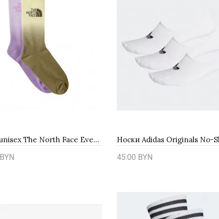
Носки unisex The North Face Everyday Crew Sock Dip Bark 0A8CMSNTI1 - мультиколор
BYN
45.00 BYN
ть
Купить