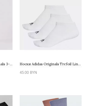
Носки унисекс adidas Originals 3-Stripies Crew 3 Pairs JV7402 - черные
Носки Adidas Originals Trefoil Liner 3Pack S20273
45.00 BYN
Купить