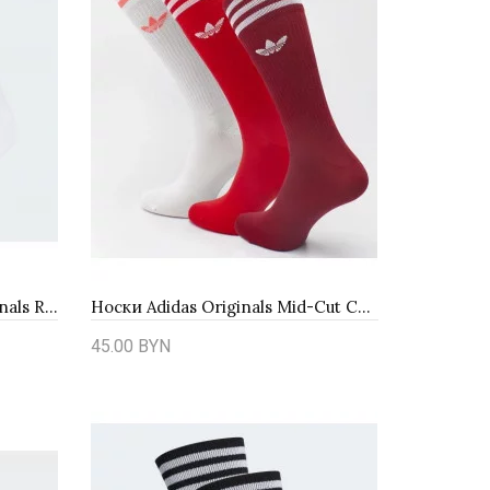
Женские носки adidas Originals Ruffle 2 пары JD5623 - черно-белые
Носки Adidas Originals Mid-Cut Crew 3Pack ED9360
45.00 BYN
Купить