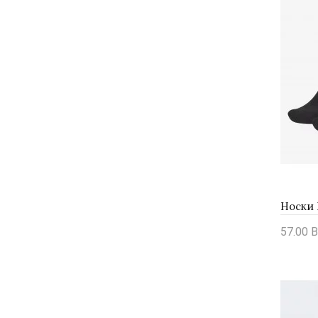
Носки N
57.00 B
Купи