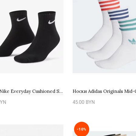
Носки Nike Everyday Cushioned SX7667-010 - черные
YN
45.00 BYN
ть
Купить