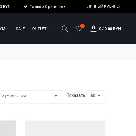
 BYN
Только Оригиналы
ЛИЧНЫЙ КАБИНЕТ
УМ
SALE
0
0
/
0.00 BYN
Показать: