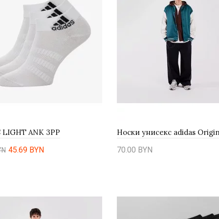
LIGHT ANK 3PP
45.69 BYN
70.00 BYN
N
ть
Купить