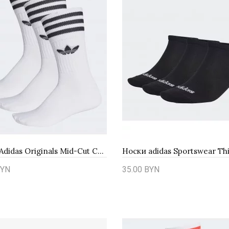
Носки Adidas Originals Mid-Cut Crew 3Pack DX9091
YN
35.00 BYN
ть
Купить