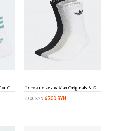
Носки Adidas Originals Mid-Cut Crew 3Pack FM0639
Носки unisex adidas Originals 3-Stripies High Crew 3 Пары JV7416 - белые
65.00 BYN
70.00 BYN
Купить