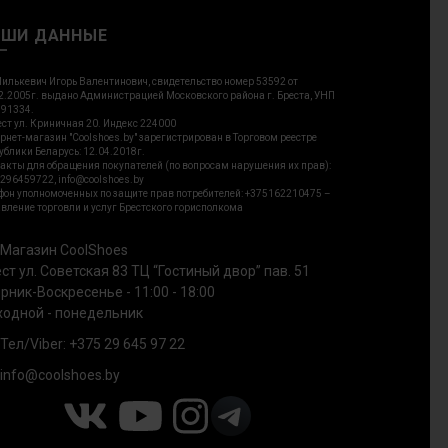
АШИ ДАННЫЕ
илькевич Игорь Валентинович, свидетельство номер 53592 от
2.2005г. выдано Администрацией Московского района г. Бреста, УНП
91334.
ест ул. Криничная 20. Индекс 224000
рнет-магазин "Coolshoes.by" зарегистрирован в Торговом реестре
ублики Беларусь: 12.04.2018г.
акты для обращения покупателей (по вопросам нарушения их прав):
296459722, info@coolshoes.by
фон уполномоченных по защите прав потребителей: +375162210475 –
вление торговли и услуг Брестского горисполкома
Магазин CoolShoes
ст ул. Советская 83 ТЦ “Гостиный двор” пав. 51
рник-Воскресенье - 11:00 - 18:00
одной - понедельник
Тел/Viber: +375 29 645 97 22
info@coolshoes.by