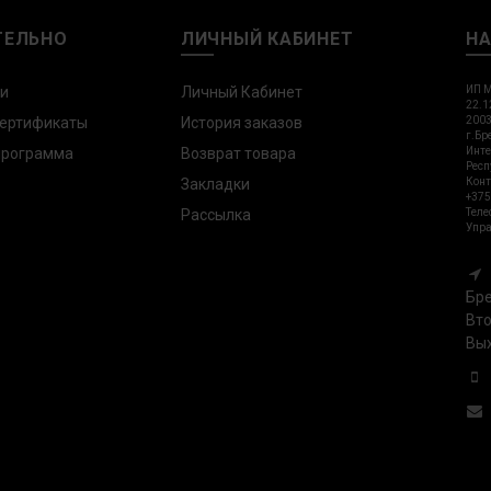
ТЕЛЬНО
ЛИЧНЫЙ КАБИНЕТ
Н
ли
Личный Кабинет
ИП М
22.1
сертификаты
История заказов
2003
г.Бр
программа
Возврат товара
Инте
Респ
Закладки
Конт
+375
Рассылка
Теле
Упра
Бре
Вто
Вых