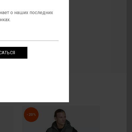
а / лето 2020
нает о наших последних
нках.
3 пары
Unisex
САТЬСЯ
рный / Белый
-20%
-20%