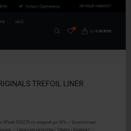
 BYN
Только Оригиналы
ЛИЧНЫЙ КАБИНЕТ
УМ
SALE
0
0
/
0.00 BYN
IGINALS TREFOIL LINER
iner 3Pack S20273 со скидкой до 50%. ✅ Бесплатная
кция. ✅ Гарантия качества / Обмен / Возврат! ✅