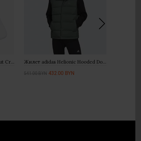
Носки Adidas Originals Mid-Cut Crew 3Pack ED9395
Жилет adidas Helionic Hooded Down Vest HG6274 - зеленый
432.00 BYN
541.00 BYN
281.00 BYN
Купить
Купить