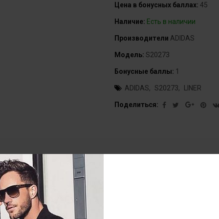
Цена в бонусных баллах:
45
Наличие:
Есть в наличии
Производители
ADIDAS
Модель:
S20273
Бонусные баллы:
1
ADIDAS
S20273
LINER
Поделиться:
Характеристики
Отзывов (0)
Questions & 
73% хлопок, 22% полиэстер, 3% нейлон