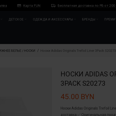
алва
Карта FUN
Бесплатная доставка по РБ от 200
ДЕТСКОЕ
ОДЕЖДА И АКСЕССУАРЫ
БРЕНДЫ
ПРЕМИ
ИЖНЕЕ БЕЛЬЕ / НОСКИ
Носки Adidas Originals Trefoil Liner 3Pack S20273
НОСКИ ADIDAS OR
3PACK S20273
45.00 BYN
Носки Adidas Originals Trefoil L
доставка ✅ Оригинальная проду