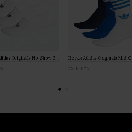
Носки Adidas Originals No-Show 3Pack FM0676
YN
45.00 BYN
ть
Купить