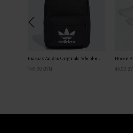
Носки унисекс adidas Originals Low Cut 3 пары JV7442 - черные
Рюкзак Adidas Originals Adicolor GD4556
149.00 BYN
45.00 B
Купить
Купи