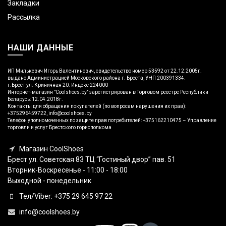
Закладки
Рассылка
НАШИ ДАННЫЕ
ИП Милькевич Игорь Валентинович, свидетельство номер 53592 от 22.12.2005г.
выдано Администрацией Московского района г. Бреста, УНП 200391334.
г.Брест ул. Криничная 20. Индекс 224000
Интернет-магазин "Coolshoes.by" зарегистрирован в Торговом реестре Республики
Беларусь: 12.04.2018г.
Контакты для обращения покупателей (по вопросам нарушения их прав):
+375296459722, info@coolshoes.by
Телефон уполномоченных по защите прав потребителей: +375162210475 – Управление
торговли и услуг Брестского горисполкома
Магазин CoolShoes
Брест ул. Советская 83 ТЦ “Гостиный двор” пав. 51
Вторник-Воскресенье - 11:00 - 18:00
Выходной - понедельник
Тел/Viber: +375 29 645 97 22
info@coolshoes.by