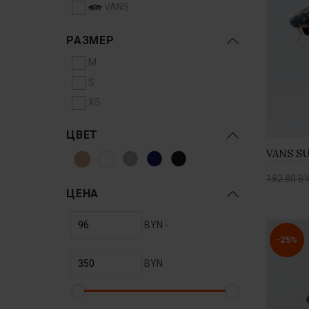
VANS
РАЗМЕР
M
S
XS
ЦВЕТ
182.80 B
ЦЕНА
Купи
BYN -
-25%
BYN