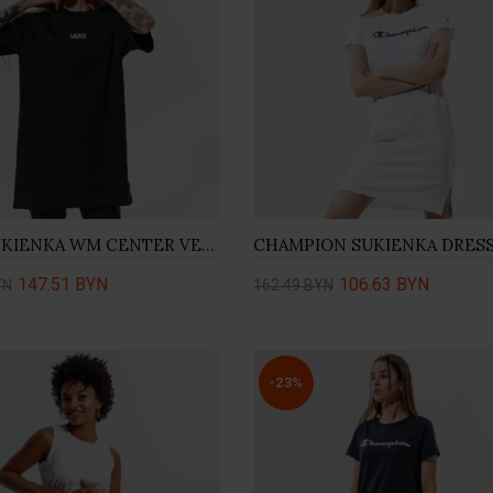
VANS SUKIENKA WM CENTER VEE TEE DRESS BLACK
CHAMPION SUKIENKA DRES
147.51 BYN
106.63 BYN
YN
162.49 BYN
ть
Купить
-23%