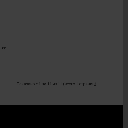
Женское платье The North Face Packable 0A8G0FJK31 - черное
Показано с 1 по 11 из 11 (всего 1 страниц)