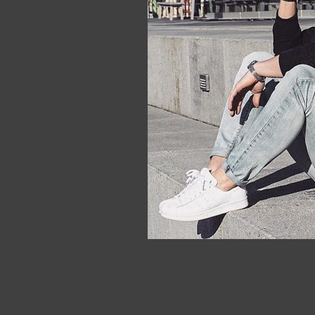
CHAMPI
142.18 B
Купи
-21%