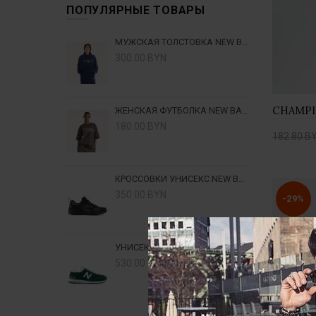
ПОПУЛЯРНЫЕ ТОВАРЫ
МУЖСКАЯ ТОЛСТОВКА NEW BALANCE TRACKSIDE MT62W318NNY - ТЕМНО-СИНЯЯ
300.00 BYN
CHAMPI
ЖЕНСКАЯ ФУТБОЛКА NEW BALANCE TRACKSIDE WT6297MKBLK - КОРИЧНЕВАЯ
180.00 BYN
182.80 B
Купи
КРОССОВКИ УНИСЕКС NEW BALANCE ML408BB - ЧЕРНЫЕ
350.00 BYN
-29%
УНИСЕКС ОБУВЬ NEW BALANCE U57421A - ЗЕЛЕНЫЕ
530.00 BYN