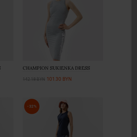
S
CHAMPION SUKIENKA DRESS
101.30 BYN
142.18 BYN
Купить
-32%