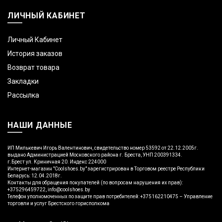
ЛИЧНЫЙ КАБИНЕТ
Личный Кабинет
История заказов
Возврат товара
Закладки
Рассылка
НАШИ ДАННЫЕ
ИП Милькевич Игорь Валентинович, свидетельство номер 53592 от 22.12.2005г.
выдано Администрацией Московского района г. Бреста, УНП 200391334.
г.Брест ул. Криничная 20. Индекс 224000
Интернет-магазин "Coolshoes.by" зарегистрирован в Торговом реестре Республики
Беларусь: 12.04.2018г.
Контакты для обращения покупателей (по вопросам нарушения их прав):
+375296459722, info@coolshoes.by
Телефон уполномоченных по защите прав потребителей: +375162210475 – Управление
торговли и услуг Брестского горисполкома