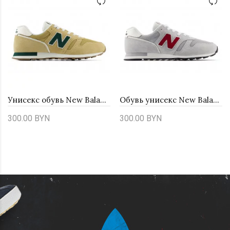
Унисекс обувь New Balance U3733HA - бежевые
Обувь унисекс New Balance U3732LL - серые
300.00 BYN
300.00 BYN