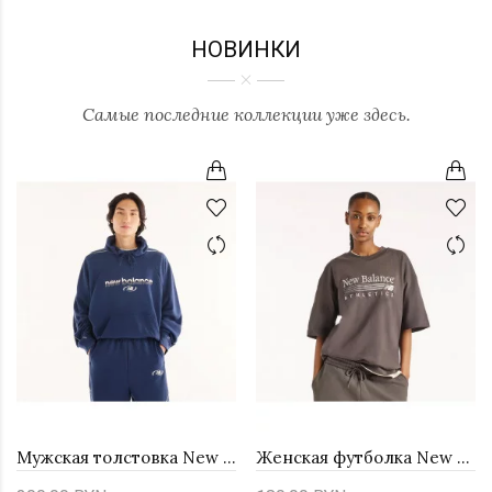
НОВИНКИ
Самые последние коллекции уже здесь.
Мужская толстовка New Balance Trackside MT62W318NNY - темно-синяя
Женская футболка New Balance Trackside WT6297MKBLK - коричневая