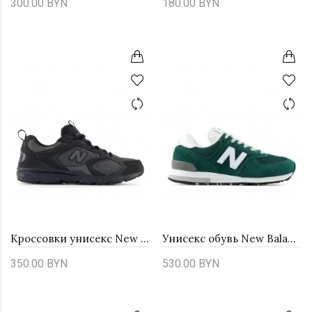
300.00 BYN
180.00 BYN
Кроссовки унисекс New Balance ML408BB - черные
Унисекс обувь New Balance U57421A - зеленые
350.00 BYN
530.00 BYN