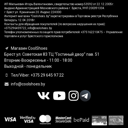
ИП Милькевич Игорь Валентинович, свидетельство номер 53592 от 22.12.2005г.
выдано Администрацией Московского района г. Бреста, УНП 200391334.
г.Брест ул. Криничная 20. Индекс 224000
Интернет-магазин "Coolshoes.by" зарегистрирован в Торговом реестре Республики
Беларусь: 12.04.2018г.
Контакты для обращения покупателей (по вопросам нарушения их прав):
+375296459722, info@coolshoes.by
Телефон уполномоченных по защите прав потребителей: +375162210475 – Управление
торговли и услуг Брестского горисполкома
Магазин CoolShoes
Брест ул. Советская 83 ТЦ “Гостиный двор” пав. 51
Вторник-Воскресенье - 11:00 - 18:00
Выходной - понедельник
Тел/Viber: +375 29 645 97 22
info@coolshoes.by