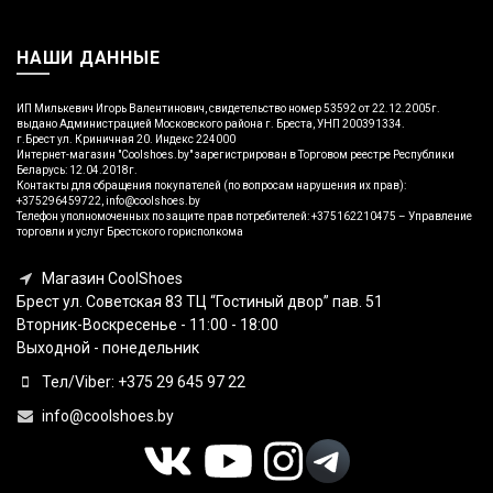
НАШИ ДАННЫЕ
ИП Милькевич Игорь Валентинович, свидетельство номер 53592 от 22.12.2005г.
выдано Администрацией Московского района г. Бреста, УНП 200391334.
г.Брест ул. Криничная 20. Индекс 224000
Интернет-магазин "Coolshoes.by" зарегистрирован в Торговом реестре Республики
Беларусь: 12.04.2018г.
Контакты для обращения покупателей (по вопросам нарушения их прав):
+375296459722, info@coolshoes.by
Телефон уполномоченных по защите прав потребителей: +375162210475 – Управление
торговли и услуг Брестского горисполкома
Магазин CoolShoes
Брест ул. Советская 83 ТЦ “Гостиный двор” пав. 51
Вторник-Воскресенье - 11:00 - 18:00
Выходной - понедельник
Тел/Viber: +375 29 645 97 22
info@coolshoes.by