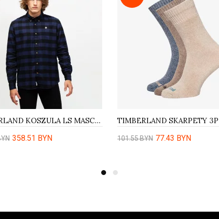
TIMBERLAND KOSZULA LS MASCOMA RIVER WITH S/CELL FABRIC BUFFA
358.51 BYN
77.43 BYN
BYN
101.55 BYN
ить
Купить