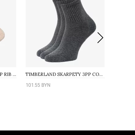
TIMBERLAND SKARPETY 3PP RIB MARLED CREW
TIMBERLAND SKARPETY 3PP CORE SPORT QUARTER
101.55 BYN
101.55 B
Купить
Купит