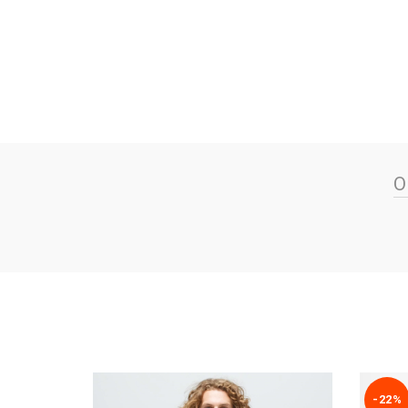
О
-22%