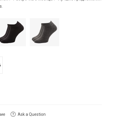
s.
6
ние
Ask a Question