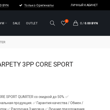
00 BYN
Только Оригиналы
ЛИЧНЫЙ КАБИНЕТ
0
0
/
0.00 BYN
УМ
SALE
OUTLET
RTER
ARPETY 3PP CORE SPORT
RE SPORT QUARTER со скидкой до 50%. ✅
альная продукция. ✅ Гарантия качества / Обмен /
купок ✅ Рассрочка 3 месяца ✅ Лучшие предложения