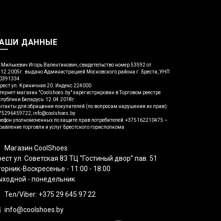
АШИ ДАННЫЕ
 Милькевич Игорь Валентинович, свидетельство номер 53592 от
.12.2005г. выдано Администрацией Московского района г. Бреста, УНП
0391334.
Брест ул. Криничная 20. Индекс 224000
тернет-магазин "Coolshoes.by" зарегистрирован в Торговом реестре
спублики Беларусь: 12.04.2018г.
нтакты для обращения покупателей (по вопросам нарушения их прав):
75296459722, info@coolshoes.by
лефон уполномоченных по защите прав потребителей: +375162210475 –
равление торговли и услуг Брестского горисполкома
Магазин CoolShoes
ест ул. Советская 83 ТЦ “Гостиный двор” пав. 51
орник-Воскресенье - 11:00 - 18:00
ыходной - понедельник
Тел/Viber: +375 29 645 97 22
info@coolshoes.by