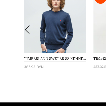
TIMBERLAND KOSZULA LS SOFT COTTON SOLID
TIMBERLAND SWETER SS KENNEBEC COTTON YD CREW SWEATER
385.93 BYN
457.02 
Куп
Купить