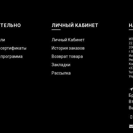
ТЕЛЬНО
ЛИЧНЫЙ КАБИНЕТ
Н
ели
Личный Кабинет
ИП
22
 сертификаты
История заказов
20
г.
 программа
Возврат товара
Ин
Ре
Закладки
Ко
+3
Рассылка
Те
Уп
Бр
Вт
В