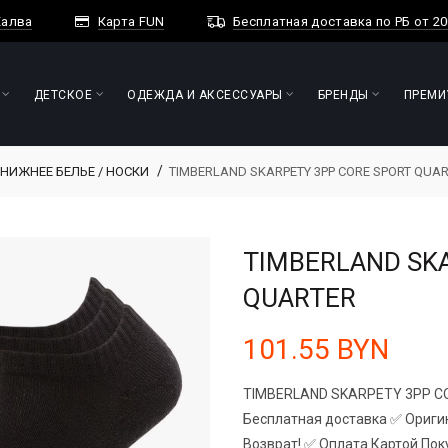
Халва
Карта FUN
Бесплатная доставка по РБ от 2
ДЕТСКОЕ
ОДЕЖДА И АКСЕССУАРЫ
БРЕНДЫ
ПРЕМИ
НИЖНЕЕ БЕЛЬЕ / НОСКИ
TIMBERLAND SKARPETY 3PP CORE SPORT QUA
TIMBERLAND SK
QUARTER
101.55 BYN
TIMBERLAND SKARPETY 3PP CO
Бесплатная доставка ✅ Оригин
Возврат! ✅ Оплата Картой По